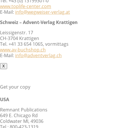
Tel. +43 (0) 13199301-0
www.toplife-center.com
E-Mail:
info@wegweiser-verlag.at
Schweiz – Advent-Verlag Krattigen
Leissigenstr. 17
CH-3704 Krattigen
Tel. +41 33 654 1065, vormittags
www.av-buchshop.ch
E-Mail:
info@adventverlag.ch
X
Get your copy
USA
Remnant Publications
649 E. Chicago Rd
Coldwater MI, 49036
Tel.: 800-423-1319