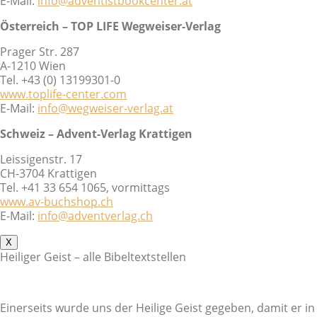
E-Mail:
info@adventistbookcenter.at
Österreich – TOP LIFE Wegweiser-Verlag
Prager Str. 287
A-1210 Wien
Tel. +43 (0) 13199301-0
www.toplife-center.com
E-Mail:
info@wegweiser-verlag.at
Schweiz – Advent-Verlag Krattigen
Leissigenstr. 17
CH-3704 Krattigen
Tel. +41 33 654 1065, vormittags
www.av-buchshop.ch
E-Mail:
info@adventverlag.ch
X
Heiliger Geist – alle Bibeltextstellen
Einerseits wurde uns der Heilige Geist gegeben, damit er in