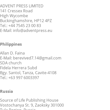
ADVENT PRESS LIMITED
141 Cressex Road
High Wycombe
Buckinghamshire, HP12 4PZ
Tel.: +44 7545 23 00 83
E-Mail: info@adventpress.eu
Philippines
Allan D. Faina
E-Mail: berevived7.14@gmail.com
SDA church
Fidela Herrera Subd
Bgy. Santol, Tanza, Cavite-4108
Tel.: +63 997 6003397
Russia
Source of Life Publishing House
Vostochanya St. 9, Zaoksky 301000
Tula Region, Russia