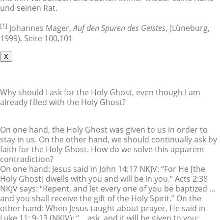
und seinen Rat.
[1]
Johannes Mager,
Auf den Spuren des Geistes
, (Lüneburg,
1999), Seite 100,101
X
Why should I ask for the Holy Ghost, even though I am
already filled with the Holy Ghost?
On one hand, the Holy Ghost was given to us in order to
stay in us. On the other hand, we should continually ask by
faith for the Holy Ghost. How do we solve this apparent
contradiction?
On one hand: Jesus said in John 14:17 NKJV: “For He [the
Holy Ghost] dwells with you and will be in you.” Acts 2:38
NKJV says: “Repent, and let every one of you be baptized …
and you shall receive the gift of the Holy Spirit.” On the
other hand: When Jesus taught about prayer, He said in
Luke 11: 9-13 (NKJV): “… ask, and it will be given to you; …