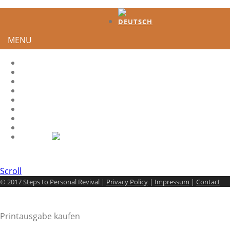
MENU
HOME
TESTIMONIES
DEVELOPMENT
HOW TO GENERATE INTEREST?
HS-QUOTES
LEADER
SHARE IT
CONTACT
Scroll
© 2017 Steps to Personal Revival |
Privacy Policy
|
Impressum
|
Contact
Printausgabe kaufen