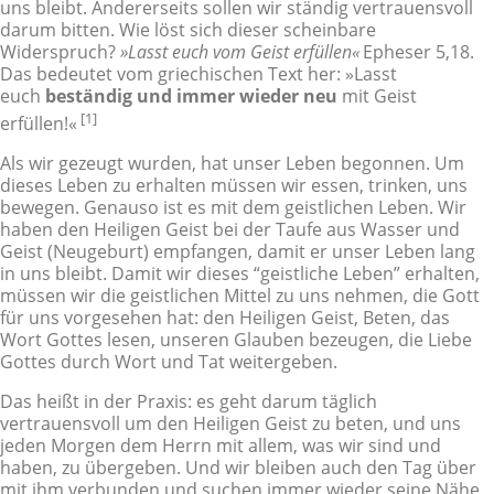
uns bleibt. Andererseits sollen wir ständig vertrauensvoll
darum bitten. Wie löst sich dieser scheinbare
Widerspruch?
»Lasst euch vom Geist erfüllen«
Epheser 5,18.
Das bedeutet vom griechischen Text her: »Lasst
euch
beständig und immer wieder neu
mit Geist
[1]
erfüllen!«
Als wir gezeugt wurden, hat unser Leben begonnen. Um
dieses Leben zu erhalten müssen wir essen, trinken, uns
bewegen. Genauso ist es mit dem geistlichen Leben. Wir
haben den Heiligen Geist bei der Taufe aus Wasser und
Geist (Neugeburt) empfangen, damit er unser Leben lang
in uns bleibt. Damit wir dieses “geistliche Leben” erhalten,
müssen wir die geistlichen Mittel zu uns nehmen, die Gott
für uns vorgesehen hat: den Heiligen Geist, Beten, das
Wort Gottes lesen, unseren Glauben bezeugen, die Liebe
Gottes durch Wort und Tat weitergeben.
Das heißt in der Praxis: es geht darum täglich
vertrauensvoll um den Heiligen Geist zu beten, und uns
jeden Morgen dem Herrn mit allem, was wir sind und
haben, zu übergeben. Und wir bleiben auch den Tag über
mit ihm verbunden und suchen immer wieder seine Nähe