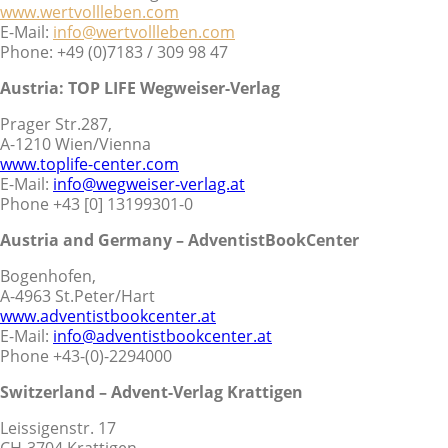
www.wertvollleben.com
E-Mail:
info@wertvollleben.com
Phone: +49 (0)7183 / 309 98 47
Austria: TOP LIFE Wegweiser-Verlag
Prager Str.287,
A-1210 Wien/Vienna
www.toplife-center.com
E-Mail:
info@wegweiser-verlag.at
Phone +43 [0] 13199301-0
Austria and Germany – AdventistBookCenter
Bogenhofen,
A-4963 St.Peter/Hart
www.adventistbookcenter.at
E-Mail:
info@adventistbookcenter.at
Phone +43-(0)-2294000
Switzerland – Advent-Verlag Krattigen
Leissigenstr. 17
CH-3704 Krattigen