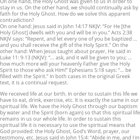
On one hand, the Holy Ghost was given to us in order to
stay in us. On the other hand, we should continually ask by
faith for the Holy Ghost. How do we solve this apparent
contradiction?
On one hand: Jesus said in John 14:17 NKJV: “For He [the
Holy Ghost] dwells with you and will be in you.” Acts 2:38
NKJV says: “Repent, and let every one of you be baptized …
and you shall receive the gift of the Holy Spirit.” On the
other hand: When Jesus taught about prayer, He said in
Luke 11: 9-13 (NKJV): “… ask, and it will be given to you; …
how much more will your heavenly Father give the Holy
Spirit to those who ask Him!” Ephesians 5:18 says: “… be
filled with the Spirit.” In both cases in the original Greek
text, it is a continual request.
We received life at our birth. In order to sustain this life we
have to eat, drink, exercise, etc. It is exactly the same in our
spiritual life. We have the Holy Ghost through our baptism
by water and the Spirit (born again) so that this spiritual life
remains in us our whole life. In order to sustain this
spiritual life it is necessary to use the spiritual means that
God provided: the Holy Ghost, God’s Word, prayer, our
testimony, etc. Jesus said in John 15:4: “Abide in me, and I in