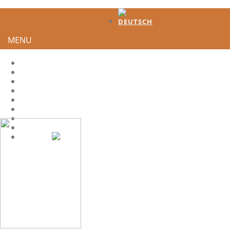
MENU
HOME
TESTIMONIES
DEVELOPMENT
HOW TO GENERATE INTEREST?
HS-QUOTES
LEADER
SHARE IT
CONTACT