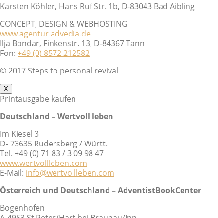
Karsten Köhler, Hans Ruf Str. 1b, D-83043 Bad Aibling
CONCEPT, DESIGN & WEBHOSTING
www.agentur.advedia.de
Ilja Bondar, Finkenstr. 13, D-84367 Tann
Fon:
+49 (0) 8572 212582
© 2017 Steps to personal revival
X
Printausgabe kaufen
Deutschland – Wertvoll leben
Im Kiesel 3
D- 73635 Rudersberg / Württ.
Tel. +49 (0) 71 83 / 3 09 98 47
www.wertvollleben.com
E-Mail:
info@wertvollleben.com
Österreich und Deutschland – AdventistBookCenter
Bogenhofen
A-4963 St.Peter/Hart bei Braunau/Inn