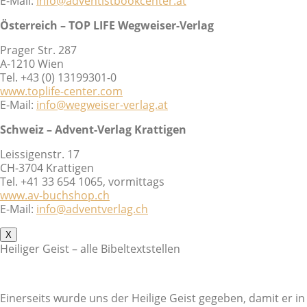
E-Mail:
info@adventistbookcenter.at
Österreich – TOP LIFE Wegweiser-Verlag
Prager Str. 287
A-1210 Wien
Tel. +43 (0) 13199301-0
www.toplife-center.com
E-Mail:
info@wegweiser-verlag.at
Schweiz – Advent-Verlag Krattigen
Leissigenstr. 17
CH-3704 Krattigen
Tel. +41 33 654 1065, vormittags
www.av-buchshop.ch
E-Mail:
info@adventverlag.ch
X
Heiliger Geist – alle Bibeltextstellen
Einerseits wurde uns der Heilige Geist gegeben, damit er in