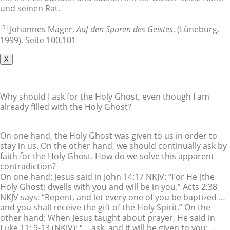
und seinen Rat.
[1]
Johannes Mager,
Auf den Spuren des Geistes
, (Lüneburg,
1999), Seite 100,101
X
Why should I ask for the Holy Ghost, even though I am
already filled with the Holy Ghost?
On one hand, the Holy Ghost was given to us in order to
stay in us. On the other hand, we should continually ask by
faith for the Holy Ghost. How do we solve this apparent
contradiction?
On one hand: Jesus said in John 14:17 NKJV: “For He [the
Holy Ghost] dwells with you and will be in you.” Acts 2:38
NKJV says: “Repent, and let every one of you be baptized …
and you shall receive the gift of the Holy Spirit.” On the
other hand: When Jesus taught about prayer, He said in
Luke 11: 9-13 (NKJV): “… ask, and it will be given to you; …