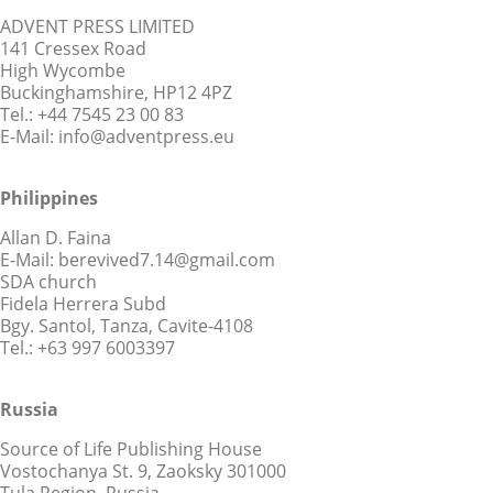
ADVENT PRESS LIMITED
141 Cressex Road
High Wycombe
Buckinghamshire, HP12 4PZ
Tel.: +44 7545 23 00 83
E-Mail: info@adventpress.eu
Philippines
Allan D. Faina
E-Mail: berevived7.14@gmail.com
SDA church
Fidela Herrera Subd
Bgy. Santol, Tanza, Cavite-4108
Tel.: +63 997 6003397
Russia
Source of Life Publishing House
Vostochanya St. 9, Zaoksky 301000
Tula Region, Russia