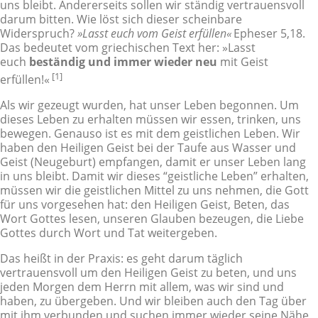
uns bleibt. Andererseits sollen wir ständig vertrauensvoll
darum bitten. Wie löst sich dieser scheinbare
Widerspruch?
»Lasst euch vom Geist erfüllen«
Epheser 5,18.
Das bedeutet vom griechischen Text her: »Lasst
euch
beständig und immer wieder neu
mit Geist
[1]
erfüllen!«
Als wir gezeugt wurden, hat unser Leben begonnen. Um
dieses Leben zu erhalten müssen wir essen, trinken, uns
bewegen. Genauso ist es mit dem geistlichen Leben. Wir
haben den Heiligen Geist bei der Taufe aus Wasser und
Geist (Neugeburt) empfangen, damit er unser Leben lang
in uns bleibt. Damit wir dieses “geistliche Leben” erhalten,
müssen wir die geistlichen Mittel zu uns nehmen, die Gott
für uns vorgesehen hat: den Heiligen Geist, Beten, das
Wort Gottes lesen, unseren Glauben bezeugen, die Liebe
Gottes durch Wort und Tat weitergeben.
Das heißt in der Praxis: es geht darum täglich
vertrauensvoll um den Heiligen Geist zu beten, und uns
jeden Morgen dem Herrn mit allem, was wir sind und
haben, zu übergeben. Und wir bleiben auch den Tag über
mit ihm verbunden und suchen immer wieder seine Nähe