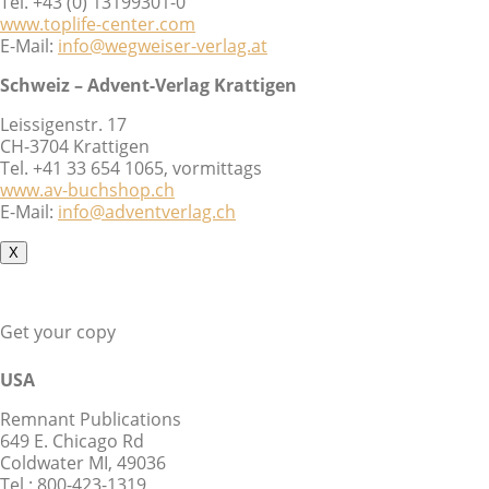
Tel. +43 (0) 13199301-0
www.toplife-center.com
E-Mail:
info@wegweiser-verlag.at
Schweiz – Advent-Verlag Krattigen
Leissigenstr. 17
CH-3704 Krattigen
Tel. +41 33 654 1065, vormittags
www.av-buchshop.ch
E-Mail:
info@adventverlag.ch
X
Get your copy
USA
Remnant Publications
649 E. Chicago Rd
Coldwater MI, 49036
Tel.: 800-423-1319