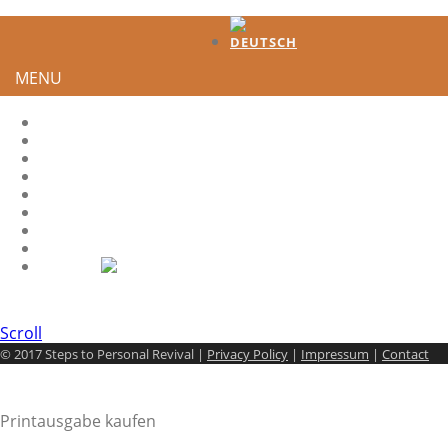
MENU
HOME
TESTIMONIES
DEVELOPMENT
HOW TO GENERATE INTEREST?
HS-QUOTES
LEADER
SHARE IT
CONTACT
Scroll
© 2017 Steps to Personal Revival |
Privacy Policy
|
Impressum
|
Contact
Printausgabe kaufen